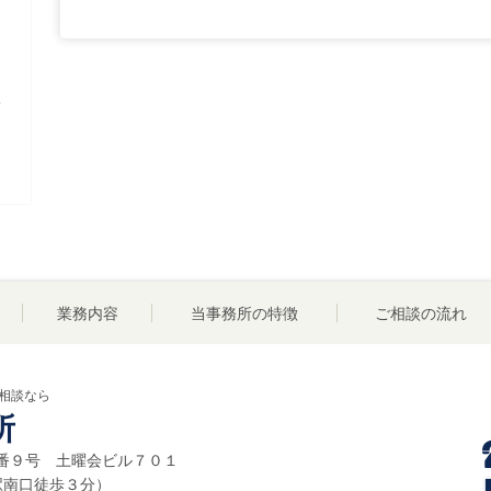
て
業務内容
当事務所の特徴
ご相談の流れ
相談なら
所
３２番９号 土曜会ビル７０１
駅南口徒歩３分
）